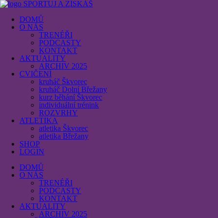
SPORTUJ A ZÍSKÁŠ
DOMŮ
O NÁS
TRENÉŘI
PODCASTY
KONTAKT
AKTUALITY
ARCHIV 2025
CVIČENÍ
kruháč Škvorec
kruháč Dolní Břežany
kurz běhání Škvorec
individuální trénink
ROZVRHY
ATLETIKA
atletika Škvorec
atletika Břežany
SHOP
LOGIN
DOMŮ
O NÁS
TRENÉŘI
PODCASTY
KONTAKT
AKTUALITY
ARCHIV 2025