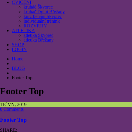
CVIČENÍ
kruháč Škvorec
kruháč Dolní Břežany
kurz běhání Škvorec
individuální trénink
ROZVRHY
ATLETIKA
atletika Škvorec
atletika Břežany
SHOP
LOGIN
Home
BLOG
Footer Top
Footer Top
11
ČVN, 2019
0 Comments
Footer Top
SHARE: