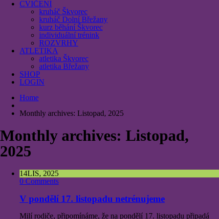
CVIČENÍ
kruháč Škvorec
kruháč Dolní Břežany
kurz běhání Škvorec
individuální trénink
ROZVRHY
ATLETIKA
atletika Škvorec
atletika Břežany
SHOP
LOGIN
Home
Monthly archives: Listopad, 2025
Monthly archives: Listopad,
2025
14
LIS, 2025
0 Comments
V pondělí 17. listopadu netrénujeme
Milí rodiče, připomínáme, že na pondělí 17. listopadu připadá