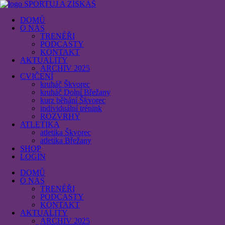
SPORTUJ A ZÍSKÁŠ
DOMŮ
O NÁS
TRENÉŘI
PODCASTY
KONTAKT
AKTUALITY
ARCHIV 2025
CVIČENÍ
kruháč Škvorec
kruháč Dolní Břežany
kurz běhání Škvorec
individuální trénink
ROZVRHY
ATLETIKA
atletika Škvorec
atletika Břežany
SHOP
LOGIN
DOMŮ
O NÁS
TRENÉŘI
PODCASTY
KONTAKT
AKTUALITY
ARCHIV 2025