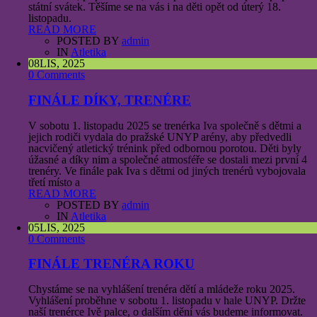
státní svátek. Těšíme se na vás i na děti opět od úterý 18.
listopadu.
READ MORE
POSTED BY
admin
IN
Atletika
08
LIS, 2025
0 Comments
FINÁLE DÍKY, TRENÉRE
V sobotu 1. listopadu 2025 se trenérka Iva společně s dětmi a
jejich rodiči vydala do pražské UNYP arény, aby předvedli
nacvičený atletický trénink před odbornou porotou. Děti byly
úžasné a díky nim a společné atmosféře se dostali mezi první 4
trenéry. Ve finále pak Iva s dětmi od jiných trenérů vybojovala
třetí místo a
READ MORE
POSTED BY
admin
IN
Atletika
05
LIS, 2025
0 Comments
FINÁLE TRENÉRA ROKU
Chystáme se na vyhlášení trenéra dětí a mládeže roku 2025.
Vyhlášení proběhne v sobotu 1. listopadu v hale UNYP. Držte
naší trenérce Ivě palce, o dalším dění vás budeme informovat.