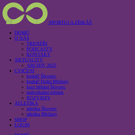
SPORTUJ A ZÍSKÁŠ
DOMŮ
O NÁS
TRENÉŘI
PODCASTY
KONTAKT
AKTUALITY
ARCHIV 2025
CVIČENÍ
kruháč Škvorec
kruháč Dolní Břežany
kurz běhání Škvorec
individuální trénink
ROZVRHY
ATLETIKA
atletika Škvorec
atletika Břežany
SHOP
LOGIN