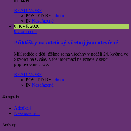
manažera.
READ MORE
POSTED BY
admin
IN
Nezařazené
07
KVě, 2026
0 Comments
Přihlášky na atletický víceboj jsou otevřené
Milí rodiče a děti, těšíme se na všechny v neděli 24. května ve
Škvorci na Ovále. Více informací naleznete v sekci
připravované akce.
READ MORE
POSTED BY
admin
IN
Nezařazené
Kategorie
Atletika
4
Nezařazené
11
Archivy