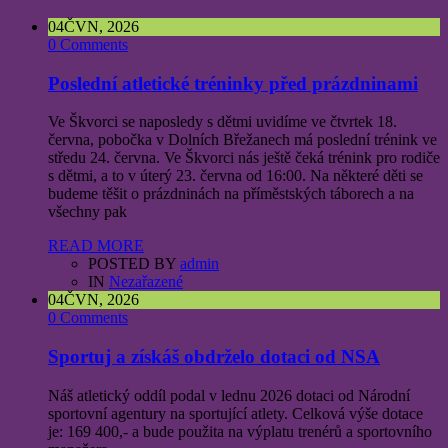
04
ČVN, 2026
0 Comments
Poslední atletické tréninky před prázdninami
Ve Škvorci se naposledy s dětmi uvidíme ve čtvrtek 18.
června, pobočka v Dolních Břežanech má poslední trénink ve
středu 24. června. Ve Škvorci nás ještě čeká trénink pro rodiče
s dětmi, a to v úterý 23. června od 16:00. Na některé děti se
budeme těšit o prázdninách na příměstských táborech a na
všechny pak
READ MORE
POSTED BY
admin
IN
Nezařazené
04
ČVN, 2026
0 Comments
Sportuj a získáš obdrželo dotaci od NSA
Náš atletický oddíl podal v lednu 2026 dotaci od Národní
sportovní agentury na sportující atlety. Celková výše dotace
je: 169 400,- a bude použita na výplatu trenérů a sportovního