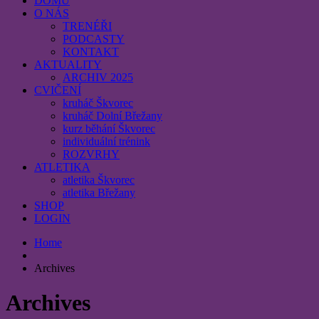
DOMŮ
O NÁS
TRENÉŘI
PODCASTY
KONTAKT
AKTUALITY
ARCHIV 2025
CVIČENÍ
kruháč Škvorec
kruháč Dolní Břežany
kurz běhání Škvorec
individuální trénink
ROZVRHY
ATLETIKA
atletika Škvorec
atletika Břežany
SHOP
LOGIN
Home
Archives
Archives