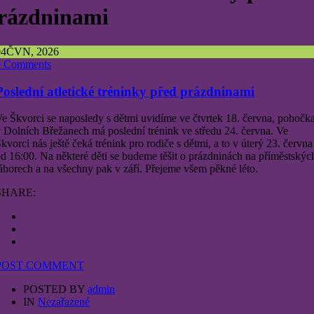
rázdninami
04
ČVN, 2026
0 Comments
Poslední atletické tréninky před prázdninami
e Škvorci se naposledy s dětmi uvidíme ve čtvrtek 18. června, pobočk
 Dolních Břežanech má poslední trénink ve středu 24. června. Ve
kvorci nás ještě čeká trénink pro rodiče s dětmi, a to v úterý 23. června
d 16:00. Na některé děti se budeme těšit o prázdninách na příměstskýc
áborech a na všechny pak v září. Přejeme všem pěkné léto.
SHARE:
POST COMMENT
POSTED BY
admin
IN
Nezařazené