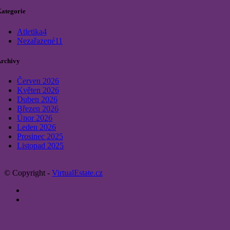
ategorie
Atletika
4
Nezařazené
11
rchivy
Červen 2026
Květen 2026
Duben 2026
Březen 2026
Únor 2026
Leden 2026
Prosinec 2025
Listopad 2025
© Copyright -
VirtualEstate.cz