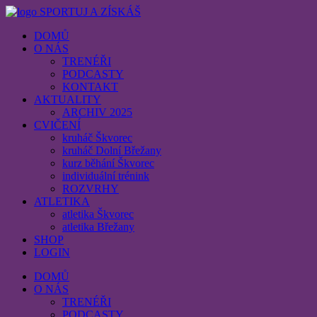
SPORTUJ A ZÍSKÁŠ
DOMŮ
O NÁS
TRENÉŘI
PODCASTY
KONTAKT
AKTUALITY
ARCHIV 2025
CVIČENÍ
kruháč Škvorec
kruháč Dolní Břežany
kurz běhání Škvorec
individuální trénink
ROZVRHY
ATLETIKA
atletika Škvorec
atletika Břežany
SHOP
LOGIN
DOMŮ
O NÁS
TRENÉŘI
PODCASTY