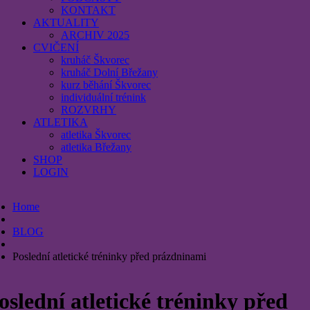
KONTAKT
AKTUALITY
ARCHIV 2025
CVIČENÍ
kruháč Škvorec
kruháč Dolní Břežany
kurz běhání Škvorec
individuální trénink
ROZVRHY
ATLETIKA
atletika Škvorec
atletika Břežany
SHOP
LOGIN
Home
BLOG
Poslední atletické tréninky před prázdninami
oslední atletické tréninky před