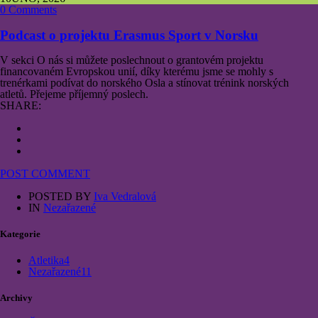
0 Comments
Podcast o projektu Erasmus Sport v Norsku
V sekci O nás si můžete poslechnout o grantovém projektu
financovaném Evropskou unií, díky kterému jsme se mohly s
trenérkami podívat do norského Osla a stínovat trénink norských
atletů. Přejeme příjemný poslech.
SHARE:
POST COMMENT
POSTED BY
Iva Vedralová
IN
Nezařazené
Kategorie
Atletika
4
Nezařazené
11
Archivy