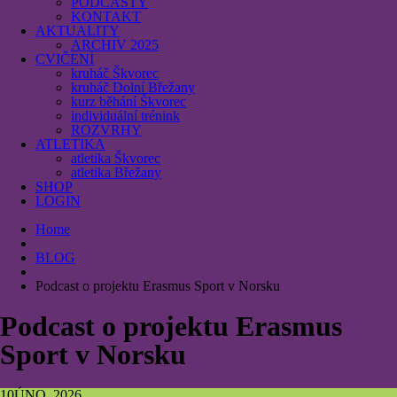
PODCASTY
KONTAKT
AKTUALITY
ARCHIV 2025
CVIČENÍ
kruháč Škvorec
kruháč Dolní Břežany
kurz běhání Škvorec
individuální trénink
ROZVRHY
ATLETIKA
atletika Škvorec
atletika Břežany
SHOP
LOGIN
Home
BLOG
Podcast o projektu Erasmus Sport v Norsku
Podcast o projektu Erasmus
Sport v Norsku
10
ÚNO, 2026