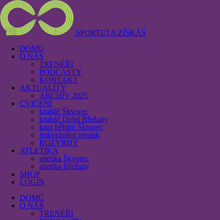
SPORTUJ A ZÍSKÁŠ
DOMŮ
O NÁS
TRENÉŘI
PODCASTY
KONTAKT
AKTUALITY
ARCHIV 2025
CVIČENÍ
kruháč Škvorec
kruháč Dolní Břežany
kurz běhání Škvorec
individuální trénink
ROZVRHY
ATLETIKA
atletika Škvorec
atletika Břežany
SHOP
LOGIN
DOMŮ
O NÁS
TRENÉŘI