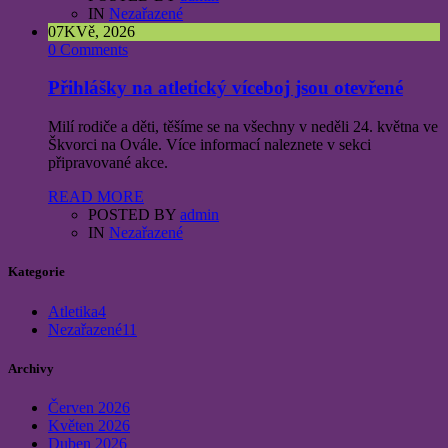
IN
Nezařazené
07
KVě, 2026
0 Comments
Přihlášky na atletický víceboj jsou otevřené
Milí rodiče a děti, těšíme se na všechny v neděli 24. května ve
Škvorci na Ovále. Více informací naleznete v sekci
připravované akce.
READ MORE
POSTED BY
admin
IN
Nezařazené
Kategorie
Atletika
4
Nezařazené
11
Archivy
Červen 2026
Květen 2026
Duben 2026