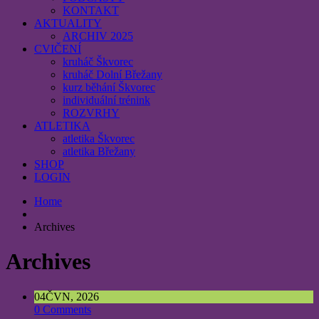
KONTAKT
AKTUALITY
ARCHIV 2025
CVIČENÍ
kruháč Škvorec
kruháč Dolní Břežany
kurz běhání Škvorec
individuální trénink
ROZVRHY
ATLETIKA
atletika Škvorec
atletika Břežany
SHOP
LOGIN
Home
Archives
Archives
04
ČVN, 2026
0 Comments