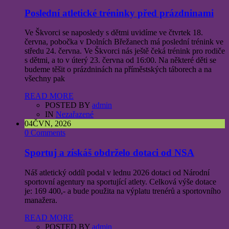
Poslední atletické tréninky před prázdninami
Ve Škvorci se naposledy s dětmi uvidíme ve čtvrtek 18.
června, pobočka v Dolních Břežanech má poslední trénink ve
středu 24. června. Ve Škvorci nás ještě čeká trénink pro rodiče
s dětmi, a to v úterý 23. června od 16:00. Na některé děti se
budeme těšit o prázdninách na příměstských táborech a na
všechny pak
READ MORE
POSTED BY
admin
IN
Nezařazené
04
ČVN, 2026
0 Comments
Sportuj a získáš obdrželo dotaci od NSA
Náš atletický oddíl podal v lednu 2026 dotaci od Národní
sportovní agentury na sportující atlety. Celková výše dotace
je: 169 400,- a bude použita na výplatu trenérů a sportovního
manažera.
READ MORE
POSTED BY
admin