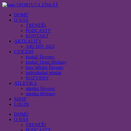
SPORTUJ A ZÍSKÁŠ
DOMŮ
O NÁS
TRENÉŘI
PODCASTY
KONTAKT
AKTUALITY
ARCHIV 2025
CVIČENÍ
kruháč Škvorec
kruháč Dolní Břežany
kurz běhání Škvorec
individuální trénink
ROZVRHY
ATLETIKA
atletika Škvorec
atletika Břežany
SHOP
LOGIN
DOMŮ
O NÁS
TRENÉŘI
PODCASTY