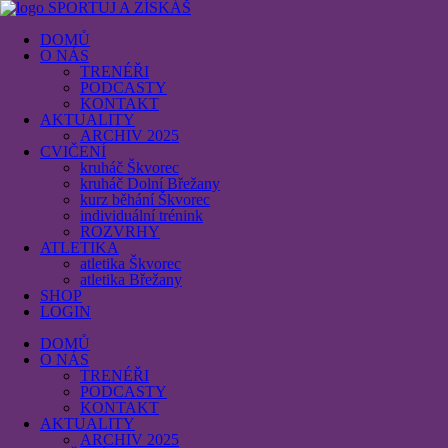
SPORTUJ A ZÍSKÁŠ
DOMŮ
O NÁS
TRENÉŘI
PODCASTY
KONTAKT
AKTUALITY
ARCHIV 2025
CVIČENÍ
kruháč Škvorec
kruháč Dolní Břežany
kurz běhání Škvorec
individuální trénink
ROZVRHY
ATLETIKA
atletika Škvorec
atletika Břežany
SHOP
LOGIN
DOMŮ
O NÁS
TRENÉŘI
PODCASTY
KONTAKT
AKTUALITY
ARCHIV 2025