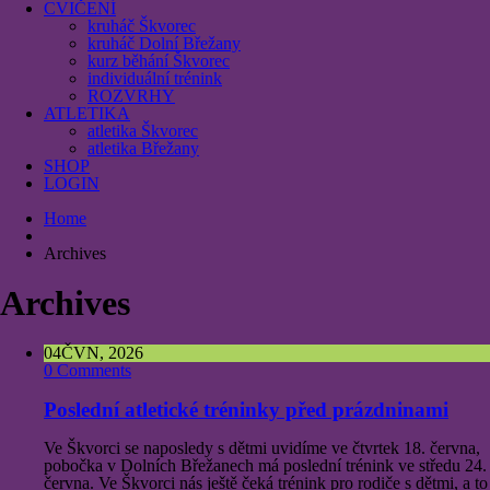
CVIČENÍ
kruháč Škvorec
kruháč Dolní Břežany
kurz běhání Škvorec
individuální trénink
ROZVRHY
ATLETIKA
atletika Škvorec
atletika Břežany
SHOP
LOGIN
Home
Archives
Archives
04
ČVN, 2026
0 Comments
Poslední atletické tréninky před prázdninami
Ve Škvorci se naposledy s dětmi uvidíme ve čtvrtek 18. června,
pobočka v Dolních Břežanech má poslední trénink ve středu 24.
června. Ve Škvorci nás ještě čeká trénink pro rodiče s dětmi, a to