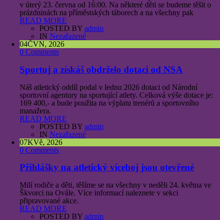
v úterý 23. června od 16:00. Na některé děti se budeme těšit o
prázdninách na příměstských táborech a na všechny pak
READ MORE
POSTED BY
admin
IN
Nezařazené
04
ČVN, 2026
0 Comments
Sportuj a získáš obdrželo dotaci od NSA
Náš atletický oddíl podal v lednu 2026 dotaci od Národní
sportovní agentury na sportující atlety. Celková výše dotace je:
169 400,- a bude použita na výplatu trenérů a sportovního
manažera.
READ MORE
POSTED BY
admin
IN
Nezařazené
07
KVě, 2026
0 Comments
Přihlášky na atletický víceboj jsou otevřené
Milí rodiče a děti, těšíme se na všechny v neděli 24. května ve
Škvorci na Ovále. Více informací naleznete v sekci
připravované akce.
READ MORE
POSTED BY
admin