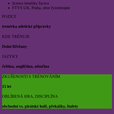
licence trenérky žactva
FTVS UK, Praha, obor fyzioterapie
POZICE
trenérka atletické přípravky
KDE TRÉNUJE
Dolní Břežany
JAZYKY
čeština, angličtina, němčina
ZKUŠENOSTI S TRÉNOVÁNÍM
15 let
OBLÍBENÁ HRA, DISCIPLÍNA
obchodní vs. pirátské lodě, překážky, štafety