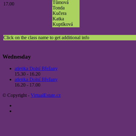
Tůmová
17.00
Tonda
Kučera
Katka
Kuptíková
Click on the class name to get additional info
Wednesday
atletika Dolní Břežany
15.30 - 16.20
atletika Dolní Břežany
16.20 - 17.00
© Copyright -
VirtualEstate.cz