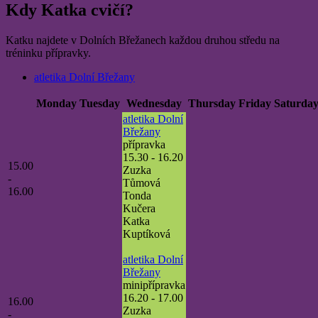
Kdy Katka cvičí?
Katku najdete v Dolních Břežanech každou druhou středu na
tréninku přípravky.
atletika Dolní Břežany
Monday
Tuesday
Wednesday
Thursday
Friday
Saturda
atletika Dolní
Břežany
přípravka
15.30 - 16.20
15.00
Zuzka
-
Tůmová
16.00
Tonda
Kučera
Katka
Kuptíková
atletika Dolní
Břežany
minipřípravka
16.20 - 17.00
16.00
Zuzka
-