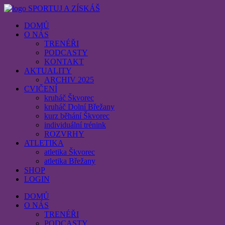
SPORTUJ A ZÍSKÁŠ
DOMŮ
O NÁS
TRENÉŘI
PODCASTY
KONTAKT
AKTUALITY
ARCHIV 2025
CVIČENÍ
kruháč Škvorec
kruháč Dolní Břežany
kurz běhání Škvorec
individuální trénink
ROZVRHY
ATLETIKA
atletika Škvorec
atletika Břežany
SHOP
LOGIN
DOMŮ
O NÁS
TRENÉŘI
PODCASTY