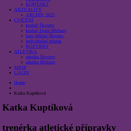
KONTAKT
AKTUALITY
ARCHIV 2025
CVIČENÍ
kruháč Škvorec
kruháč Dolní Břežany
kurz běhání Škvorec
individuální trénink
ROZVRHY
ATLETIKA
atletika Škvorec
atletika Břežany
SHOP
LOGIN
Home
Katka Kuptíková
Katka Kuptíková
trenérka atletické přípravky