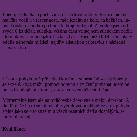
Jmenuji se Katka a pocházím ze sportovní rodiny. Rodiče mě od
malička vedli k všestrannosti, ráda jezdím na kole, na běžkách, in-
line bruslích, chodím po horách, hraju volejbal. Závodně jsem od
svých 8 let dělala atletiku, většinu času ve stejném atletickém oddíle
i tréninkové skupině jako Zuzka s Ivou. Více než 10 let jsem také v
oddíle trénovala mládež, nejdřív atletickou přípravku a následně
starší žactvo.
Láska k pohybu mě přivedla i k mému zaměstnání – k fyzioterapii.
Je skvělé, když můžu pomocí pohybu a cvičení pomáhat lidem od
bolesti a přispívat k tomu, aby se ve svém těle cítili lépe.
Momentálně jsem ale na rodičovské dovolené s malou dcerkou. A
doufám, že i u ní se mi podaří vybudovat pozitivní vztah k pohybu,
stejně jako se o to snažím u všech ostatních dětí a dospělých, se
kterými pracuji.
Kvalifikace