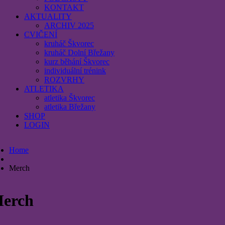
KONTAKT
AKTUALITY
ARCHIV 2025
CVIČENÍ
kruháč Škvorec
kruháč Dolní Břežany
kurz běhání Škvorec
individuální trénink
ROZVRHY
ATLETIKA
atletika Škvorec
atletika Břežany
SHOP
LOGIN
Home
Merch
erch