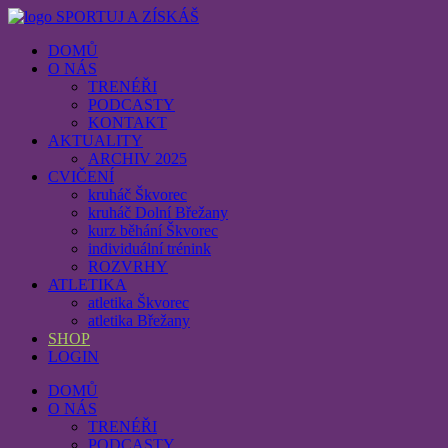
SPORTUJ A ZÍSKÁŠ
DOMŮ
O NÁS
TRENÉŘI
PODCASTY
KONTAKT
AKTUALITY
ARCHIV 2025
CVIČENÍ
kruháč Škvorec
kruháč Dolní Břežany
kurz běhání Škvorec
individuální trénink
ROZVRHY
ATLETIKA
atletika Škvorec
atletika Břežany
SHOP
LOGIN
DOMŮ
O NÁS
TRENÉŘI
PODCASTY