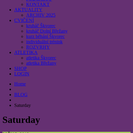
KONTAKT
AKTUALITY
ARCHIV 2025
CVIČENÍ
kruháč Škvorec
kruháč Dolní Břežany
kurz běhání Škvorec
individuální trénink
ROZVRHY
ATLETIKA
atletika Škvorec
atletika Břežany
SHOP
LOGIN
Home
BLOG
Saturday
Saturday