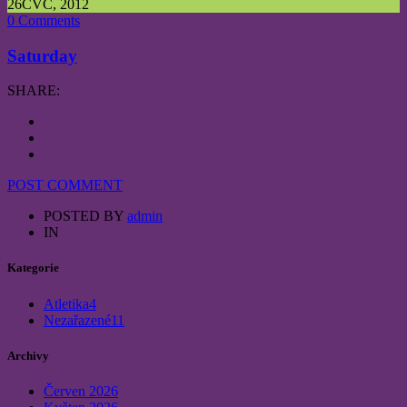
26
ČVC, 2012
0 Comments
Saturday
SHARE:
POST COMMENT
POSTED BY
admin
IN
Kategorie
Atletika
4
Nezařazené
11
Archivy
Červen 2026