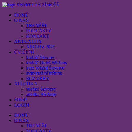
SPORTUJ A ZÍSKÁŠ
DOMŮ
O NÁS
TRENÉŘI
PODCASTY
KONTAKT
AKTUALITY
ARCHIV 2025
CVIČENÍ
kruháč Škvorec
kruháč Dolní Břežany
kurz běhání Škvorec
individuální trénink
ROZVRHY
ATLETIKA
atletika Škvorec
atletika Břežany
SHOP
LOGIN
DOMŮ
O NÁS
TRENÉŘI
PODCASTY