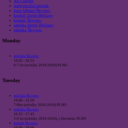
All Classes
individuální trénink
kurz běhání Škvorec
kruháč Dolní Břežany
kruháč Škvorec
atletika Dolní Břežany
atletika Škvorec
Monday
atletika Škvorec
16.05 - 16.55
6-7 let (ročníky 2018-2019) PLNO
Tuesday
atletika Škvorec
16.00 - 16.50
7-9let (ročníky 2016-2018) PLNO
atletika Škvorec
16.55 - 17.45
5-6 let (ročníky 2019-2020), s Davidem, PLNO
kruháč Škvorec
18.00 - 19.00