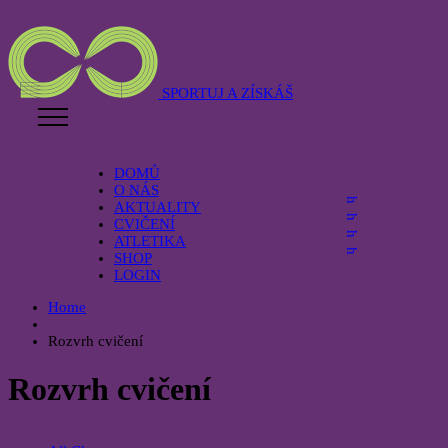
SPORTUJ A ZÍSKÁŠ
DOMŮ
O NÁS
AKTUALITY
CVIČENÍ
ATLETIKA
SHOP
LOGIN
Home
Rozvrh cvičení
Rozvrh cvičení